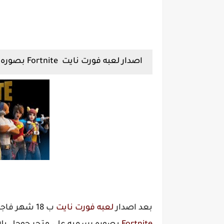
اصدار لعبه فورت نايت Fortnite بصوره رسميه على متجر جوجل بلاي
بعد اصدار
لعبه فورت نايت
ب 18 شهر فاجت Epic Games الجميع وقامت باطلاق لعبتها الشهيره