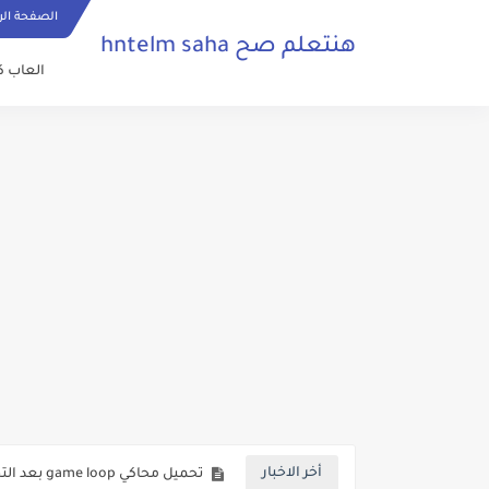
الصفحة الر
هنتعلم صح hntelm saha
العاب ك
تحميل واتساب ايرو اخر اصدار من 
تحميل محاكي game loop بعد التحديث الجديد 2020
أخر الاخبار
تنزيل الشير الجديد 2020 للكمبيوتر وللاندرويد وللايفون مجانا SHARE it PC