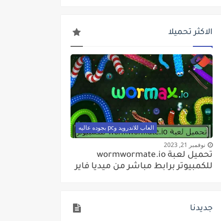
الاكثر تحميلا
العاب للاندرويد وpc بجوده عاليه
نوفمبر 21, 2023
تحميل لعبة wormwormate.io
للكمبيوتر برابط مباشر من ميديا فاير
جديدنا