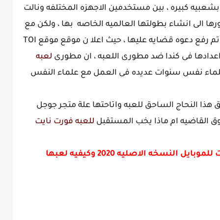
شعبيه كبيره ، بين مستخدمين الاجهزه المختلفه ونالت
رها الى انشاء بطولتها العالميه الخاصه بها ، ولكن مع
الشعبيه الكبيره التى حصلت عليها اللعبه ، تم رفع دعوه قضايه عليها ، حيث اعلا ن موقع موقع TOI
عدادها فى كندا ضد مطورى اللعبه ، ان مطورى
لعبه
علماء نفس سنوات عديده فى العمل مع علماء النفس
 هذا النحاج الساحق للعبه واتاحتها علة متجر جوجل
ق القاضيه ام ماذا يخب المستقبل
للعبه فورت نايت
معرفه ما هى لعبه فورت نايت للموبايل النسخه الاصليه 2020 وكيفيه لعبها