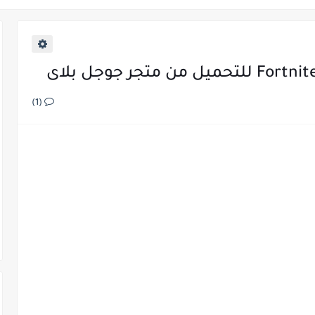
اير
(1)