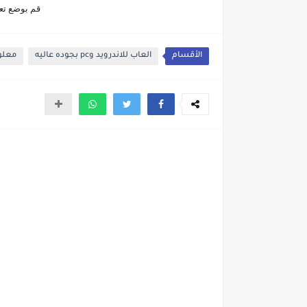
قم بوضع تعل
الأقسام
العاب للاندرويد وpc بجوده عاليه
معلوم