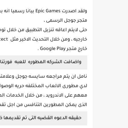
ولقد اصدرت Epic Games بيانا رسميا انه بعد 18 شهرا من اطلاق
متجر جوجل الرسمى ،
حتى لايتم اعاقه تنزيل التطبيق من خلال ت
خارج متجر Google Play .
واضافت الشركه المطوره للعبه فورتنايت Fortnite فى بيانها اي
نامل ان يتم مراجعه سايسه جوجل وعلامتها
لدي مطورى الالعاب المختلفه حريه الوصوا
معهم على الاندرويد ، من خلال الخدمات ال
الذى يمكن المطورين التنافس من اجل تقدي
حقيقه الدعوه القضيه التى تم تقديمها ضد لع