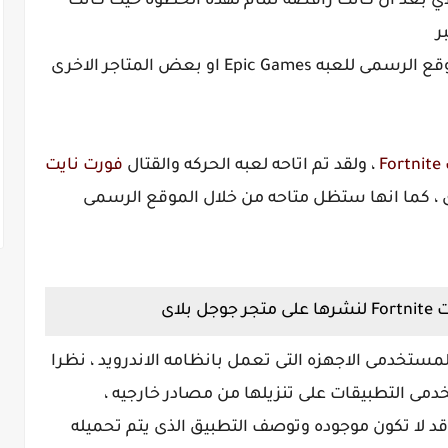
ي بعد ان كانت رافضه تمام لهذه الخطوه حيث كانت
ر
متجر Epic Game Launcher التوفر على الموقع الرسمى للعبه Epic Games او بعض المتاجر الاخرى
F
، ولقد تم اتاحه لعبه الحركه والقتال
فورت نايت
 ، كما انها ستظل متاحه من خلال الموقع الرسمى
لاى
Epic  لاتاحه اللعبه لمستخدمى الاجهزه التى تعمل بانظامه الاندرويد ، نظرا
ى التطبيقات على تنزيلها من مصادر خارجيه ،
قد لا تكون موجوده وتوصف التطبيق الذى يتم تحميله