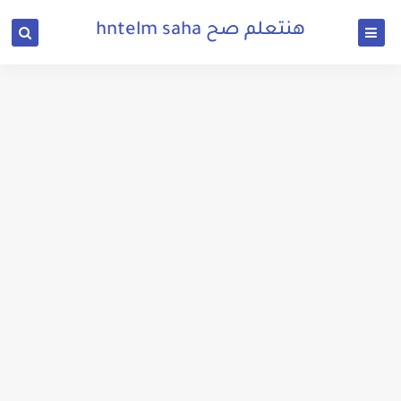
هنتعلم صح hntelm saha