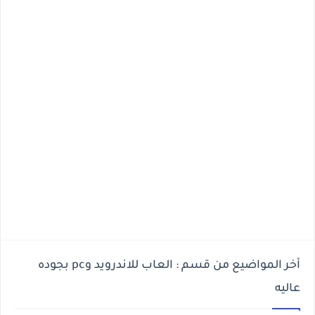
أخر المواضيع من قسم : العاب للاندرويد وpc بجوده
عاليه