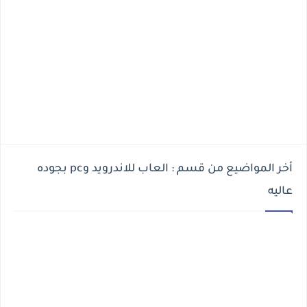
أخر المواضيع من قسم : العاب للاندرويد وpc بجوده
عاليه