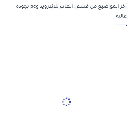
أخر المواضيع من قسم : العاب للاندرويد وpc بجوده
عاليه