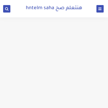
هنتعلم صح hntelm saha
تحميل برنامج فري داونلود مانجر 2022 Free download للكمبيوتر من ميديا فاير
تحميل متصفح فايرفوكس كوانتوم للكمبيوتر برابط مباشر من ميديا فاير
تحميل برنامج vlc media player 2022 للكمبيوتر والموبايل من ميديا فاير
تحميل برنامج سوما ماسنجر للمكالمات للكمبيوتر والموبايل برابط مباشر
تحميل برنامج تقسيم الهارد ديسك 2022 للكمبيوتر بدون فورمات