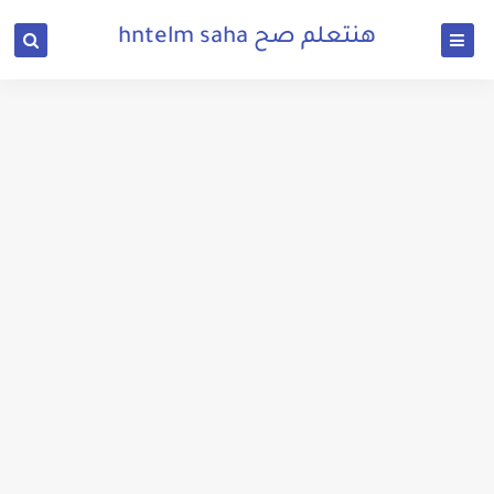
هنتعلم صح hntelm saha
تحميل لعبة ماين كرافت للكمبيوتر ويندوز 7 32 بت و64 بت للاجهزة الضعيفة من ميديا فاير
تحميل لعبة ماين كرافت الاصلية للكمبيوتر 2022 مجانا من ميديا فاير برابط مباشر minecraft
تحميل برو إفولوشن سوكر 2016 للكمبيوتر بحجم صغير من ميديا فاير
تحميل لعبة جاتا 3 للكمبيوتر برابط مباشر من ميديا فاير بحجم صغير
تحميل لعبة سبايدر مان 2018 للكمبيوتر برابط مباشر من ميديا فاير بحجم صغير