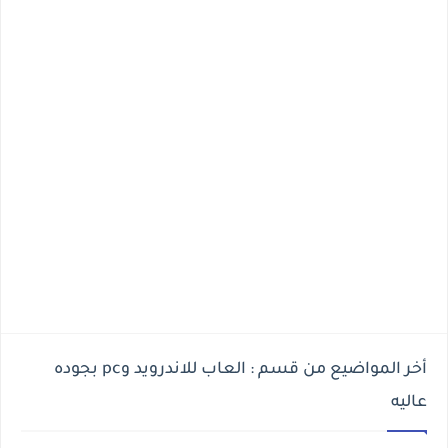
أخر المواضيع من قسم : العاب للاندرويد وpc بجوده
عاليه