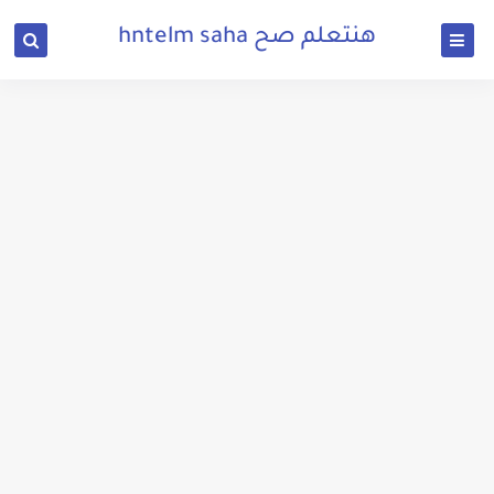
هنتعلم صح hntelm saha