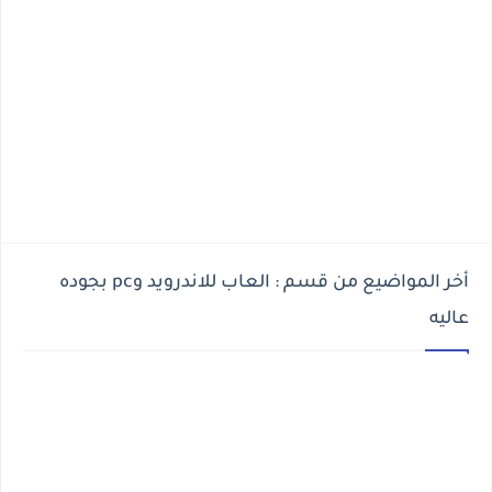
أخر المواضيع من قسم : العاب للاندرويد وpc بجوده
عاليه