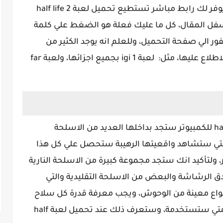
يوفر لك رابط مباشر تستطيع تحميل لعبة half life 2
أسفل المقال، كل ما عليك فعلة هو الضغط علي كلمة
ر الي صفحة التحميل، وللعلم انه يوجد الكثير من
الالعاب المشابة للعبة half life 2 يمكنك الاطلاع عليها، مثل: لعبة igi 1 بجميع اجزائها، ولعبة far
يجب ان تعلم انك بعد تحميل لعبة half life 2 للكمبيوتر ستجد بداخلها العديد من الاسلحة
 التي ستشاهد واقعيتها الرهيبة ستحصل علي كل هذا
 تحميل Half Life 2 للكمبيوتر، ولتأكيد انك ستجد مجموعة كبيرة من الاسلحة النارية
دق الرشاشة والبعض من الاسلحة التقليدية والتي
واع معينة من الوحوش، ويجب معرفة قدرة كل سلاح
منهم وكيفية استخدامة، وذلك لكي تعرف متي ستستخدمة، وستعرف ذلك عند تحميل لعبة half