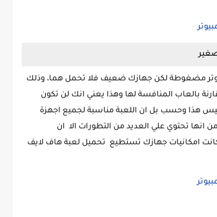
د تحميل لعبة half life 2 للكمبيوتر مضغوطة لكن جهازك ضعيف فلا تحمل هما، وذلك
غير للغاية مقارنة بالعاب المنافسة لها وهذا يعني انك لن تكون
وليس هذا وحسب بل ان اللعبة مناسبة لجميع اجهزة
من انها تحتوي علي العديد من التطورات الا ان
جيجا، لذلك مهما كانت امكانيات جهازك تستطيع تحميل لعبة هاف لايف