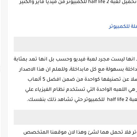
2 للكمبيوتر، ومن ضمن هذه الطرق طريقة تحميل لعبة half life 2 للكمبيوتر من ميديا فاير والكثير
half  للكمبيوتر ستجد انها ليست مجرد لعبة فيديو وحسب بل انها تعد بمثابة
اخلة بسهولة مع كل مابداخلة، وللعلم ان هذا الاصدار
قد حصل علي مايقارب 40 جائزة رسمية فضلا عن تصنيفها كواحدة من ضمن افضل 5 ألعاب
لاطلاق، ولعبة half life 2 تعتبر هي اللعبه الواحدة التي تستخدم نظام الفيزياء علي
 بنفسك.
 تحميل لعبة half life 2 للكمبيوتر فلا تحمل هما لشئ وهذا لان موقعنا المتخصص