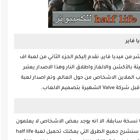
مبيوتر برابط مباشر من ميديا فاير، نقدم إليكم الجزء الثاني من لعبة اف
 بالأكشن والالغاز واطلاق النار وهذا الاصدار يعتبر
ب الملاين الاشخاص من حول العالم، وتم اصدار لعبة
half life تم اصدار منها نسخة سابقة، الا انه يوجد بعض الاشخاص لا يعلمون
كيفية لعبة half life 2 للكمبيوتر؟، لكن اليوم سنشرح جميع الطرق التي يمكنك تحميل لعبة half life