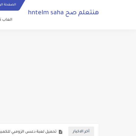
الصفحة الر
هنتعلم صح hntelm saha
العاب ك
تحميل لعبة هيل كليمب ريسنج hill climb racing للكمبيوتر من ميديا فاير برابط مباشر
أخر الاخبار
تحميل لعبة دعس الزومبي للكمبيوت