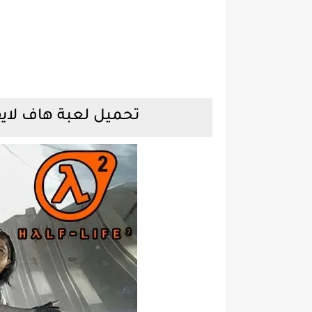
تحميل لعبة هاف لايف 2 للكمبيوتر بحجم صغي