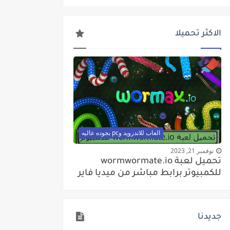
الاكثر تحميلا
العاب للاندرويد وpc بجوده عاليه
نوفمبر 21, 2023
تحميل لعبة wormwormate.io
للكمبيوتر برابط مباشر من ميديا فاير
جديدنا