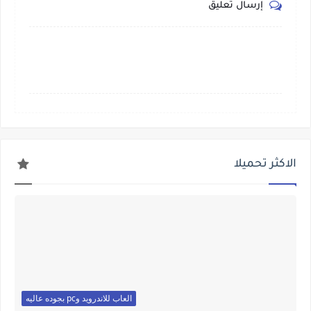
إرسال تعليق
الاكثر تحميلا
العاب للاندرويد وpc بجوده عاليه