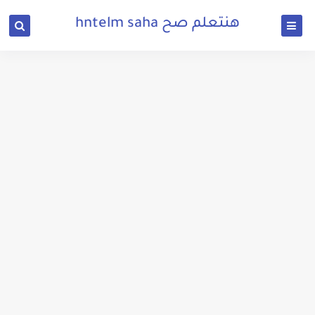
هنتعلم صح hntelm saha