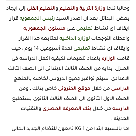
وحاليا تلجا
وزارة
التربية والتعليم
و
التعليم الفنى
إلى ايجاد
بعض البدائل بعد ان اصدر السيد
رئيس الجمهويه
قرار
ايقاف اى نشاط
تعليمى
على
مستوى
الجمهوريه
واعطاء التوجهات
لوزاره الداخليه
لمتابعه هذا القرار
وايقاف اى نشاط
تعليمى
لمدة أسبوعين 14 يوم ، حيت
قامت
الوزاره
باعداد تلعيمات لكيفيه اكمل الدراسه فى
المنزل بدايه من الصف الثالث الابتدائى الى الصف الثالث
الاعدادى سيتم توافير جميع الدروس لخاصه بالمنهج
الدراسى
من خلال
موقع الكترونى
خاص بذلك ، ومن
الصف الاول الثانوى الى الصف الثالث الثانوى يستطيع
الدارسه
من خلال
بنك المعرفه المصرى
والتقنيات
الحديثه
.
اما بالنسبه ابتدا من KG 1 تابعون للنظام الجديد الخالى