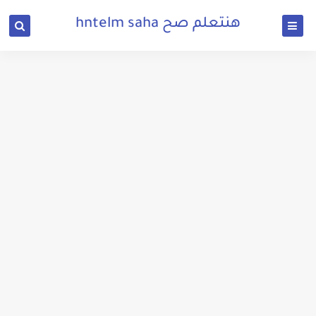
هنتعلم صح hntelm saha
تحميل لعبة يوغي يو للكمبيوتر من ميديا فاير برابط مباشر وبحجم صغير
تحميل لعبة Getting Over It للكمبيوتر من ميديا فاير بحجم صغير وبرابط مباشر
تحميل برنامج My Heritage برنامج تحريك الصور القديمه من ميديا فاير برابط مباشر
تحميل لعبة لودو ستار القديمة للكمبيوتر من ميديا فاير برابط مباشر وبحجم صغير
تحميل لعبة فورزا هورايزن 3 للكمبيوتر من ميديا فاير برابط مباشر وبحجم صغير