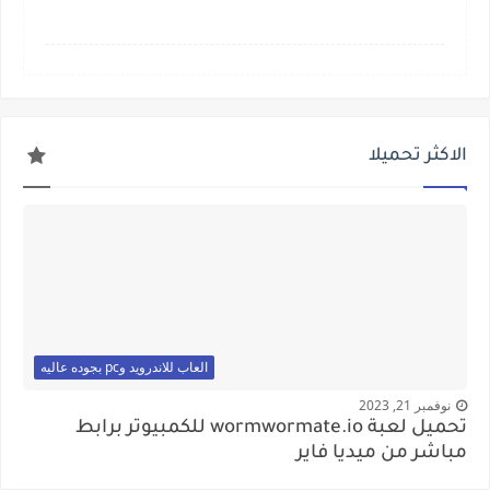
الاكثر تحميلا
العاب للاندرويد وpc بجوده عاليه
نوفمبر 21, 2023
تحميل لعبة wormwormate.io للكمبيوتر برابط
مباشر من ميديا فاير