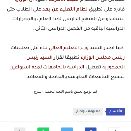
مشاكل فى استخدام
شبكه الانترنت
، منوه ان
الوزاره
قادره على تطبيق
نظام
التعليم
عن بعد
على الطلاب حتى
يستفيدو من المنهج الدارسى لهذا العام ، والمقرارات
الدراسيه الباقيه من الفصل الدراسى الثانى .
كما اصدر السيد
وزير
التعليم العالي
بناء على تعليمات
ريئس مجلس الوزارء
تطبيقا لقرار
السيد رئيس
الجمهوريه
تعطيل
الدراسة بالجامعات لمده اسبواعين
بجميع الجامعات الحكوميه والخاصه والمعاهد .
قم بوضع تعليق باسم اللعبة لتحميل اسرع
الأقسام
معلومات واخبار