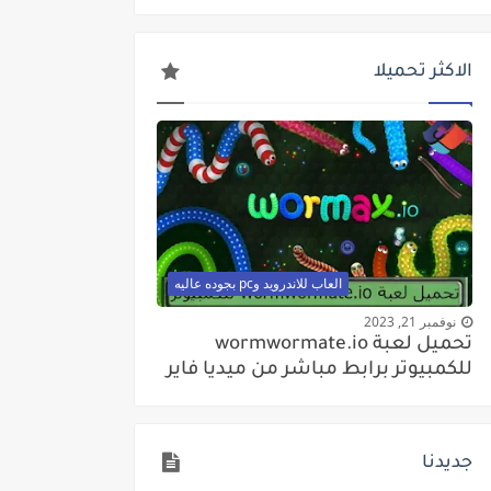
الاكثر تحميلا
العاب للاندرويد وpc بجوده عاليه
نوفمبر 21, 2023
تحميل لعبة wormwormate.io
للكمبيوتر برابط مباشر من ميديا فاير
جديدنا