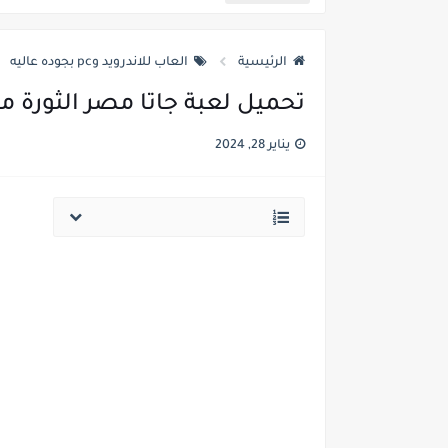
تحميل لعبة Crazy Car للكمبيوتر من ميديا فاير برابط مباشر وبحجم صغير
الرئيسية
العاب للاندرويد وpc بجوده عاليه
تحميل لعبة جاتا مصر الثورة 
يناير 28, 2024