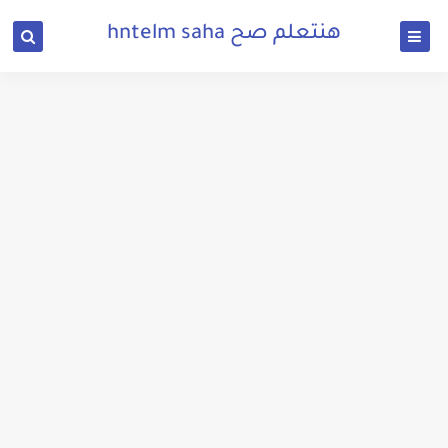
هنتعلم صح hntelm saha
تحميل واتساب ايرو اخر اصدار من ميديا فاير بحجم صغير
تحميل محاكي game loop بعد التحديث الجديد 2020
تنزيل الشير الجديد 2020 للكمبيوتر وللاندرويد وللايفون مجانا SHARE it PC
تحميل لعبة الدودة الشقية snail mail للكمبيوتر من ميديا فاير
طريقة تحميل لعبة جراند ثفت أوتو Grand Theft Auto 5 للكمبيوتر بحجم صغير من ميديا فاير