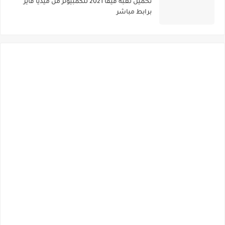
تحميل لعبة فيفا 2021 للكمبيوتر من ميديا فاير
برابط مباشر