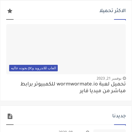
الاكثر تحميلا
العاب للاندرويد وpc بجوده عاليه
نوفمبر 21, 2023
تحميل لعبة wormwormate.io للكمبيوتر برابط
مباشر من ميديا فاير
جديدنا