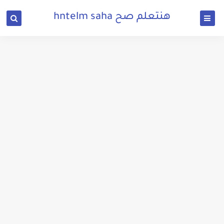
هنتعلم صح hntelm saha
تحميل لعبة wormwormate.io للكمبيوتر برابط مباشر من ميديا فاير
تحميل لعبة محاكي السوبر ماركت Trader Life Simulator للكمبيوتر برابط مباشر
تنزيل لعبة ببجي للكمبيوتر بحجم صغير من ميديا فاير
تحميل برنامج وا صاندر لسحب ارقام الواتس اب برابط مباشر
تحميل لعبة gta vice city للكمبيوتر 2017 من ميديا فاير برابط مباشر مجانا