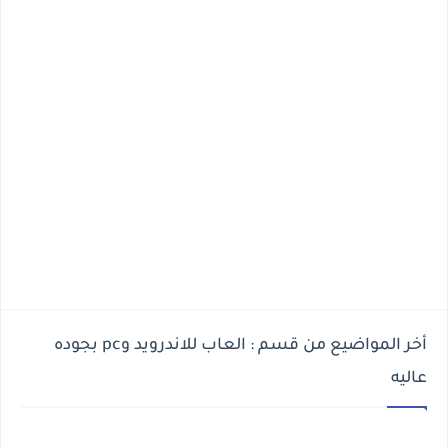
أخر المواضيع من قسم : العاب للاندرويد وpc بجوده
عاليه