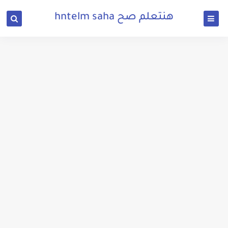
هنتعلم صح hntelm saha