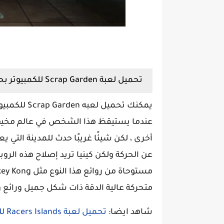
تحميل لعبة Scrap Garden للكمبيوتر بحجم صغير
يمكنك تحميل 
عندما يستيقظ هذا الشخص في عالم مخيف 
أخرى ، لكن شيئًا غريبًا حدث للمدينة التي
عن الحركة ولكن كينيا تريد إصلاح هذه الروبوت
متحركة عالية الدقة ذات شكل جميل ورائع
شاهد ايضا:
تحميل لعبة Racers Islands للكمبيوتر من ميديا فاير برابط مباشر وبحجم صغير