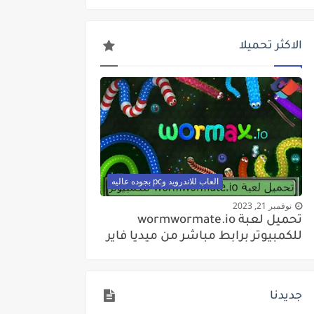
الاكثر تحميلا
العاب للاندرويد وpc بجوده عاليه
نوفمبر 21, 2023
تحميل لعبة wormwormate.io
للكمبيوتر برابط مباشر من ميديا فاير
جديدنا