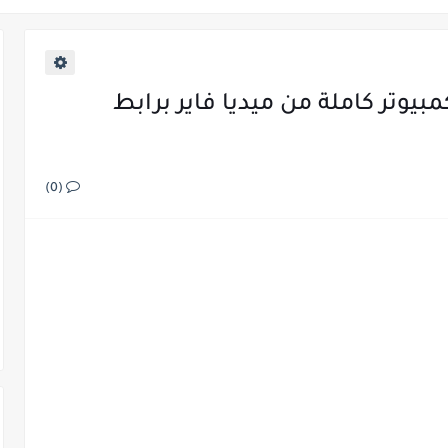
لعبة Scrap Garden للكمبيوتر كاملة من ميديا فاير برابط
(0)
 من ميديا فاير للاجهزة الضعيفة
فة من ميديا فاير