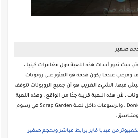
لعبه Scrap Garden للكمبيوتر، حيث تدور أحداث هذه اللعبة حول مغامرات كينيا ،
ومرعب عندما يكون هدفه هو العثور على روبوتات
 يعيش فيها. الشيء الغريب هو أن جميع الروبوتات تتوقف
ات ، لأن هذه اللعبة قريبة جدًا من الواقع ، وهذه اللعبة
مستوحاة من روائع هذا النوع مثل Donkey Kong ، والرسومات داخل لعبة Scrap Garden هي رسوم
 ومتناسق.