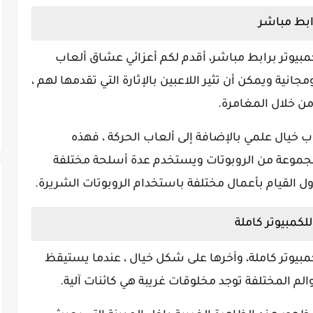
 الان تحميل لعبة Scrap Garden للكمبيوتر برابط مباشر، أقدم لكم أعزائي عشاق ألعاب
جانية ويمكن أن تثير اللاعبين بالإثارة التي تقدمها لهم ،
من خلال المغامرة.
اب خيال علمي بالإضافة إلى ألعاب الحركة ، فهذه
جموعة من الروبوتات ويستخدم عدة أسلحة مختلفة
ل القيام بأعمال مختلفة باستخدام الروبوتات الشريرة.
 الان تحميل لعبة Scrap Garden للكمبيوتر كاملة، وآخرها على شكل خيال ، عندما يستيقظ
لم المختلفة توجد مخلوقات غريبة هي كائنات آلية.