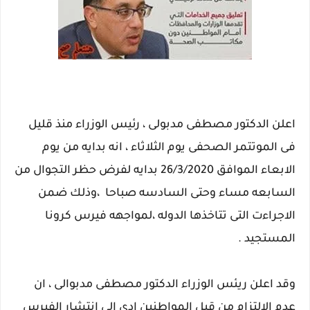
اعلن الدكتور مصطفى مدبولى ، رئيس الوزراء منذ قليل
فى الموتتمر الصحفى يوم الثلاثاء ، انه بدايه من يوم
الابعاء الموافق 26/3/2020 بدايه لفرض حظر التجوال من
السابعه مساء وحتى السادسه صباحا ،وذلك ضمن
الاجراءت التى تتاخذها الدوله ،لمواجهه فيرس كرونا
المستجيد .
وقد اعلن ريئس الوزراء الدكتور مصطفى مدبوالى ، ان
عدم الالتزام من قبل المواطنين ادى الى انتشار الفيرس