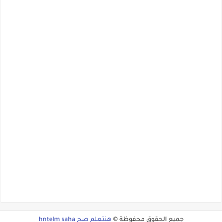
جميع الحقوق محفوظة ©
هنتعلم صح hntelm saha