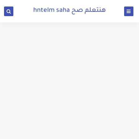
هنتعلم صح hntelm saha