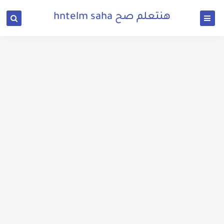
هنتعلم صح hntelm saha