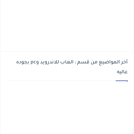
أخر المواضيع من قسم : العاب للاندرويد وpc بجوده
عاليه