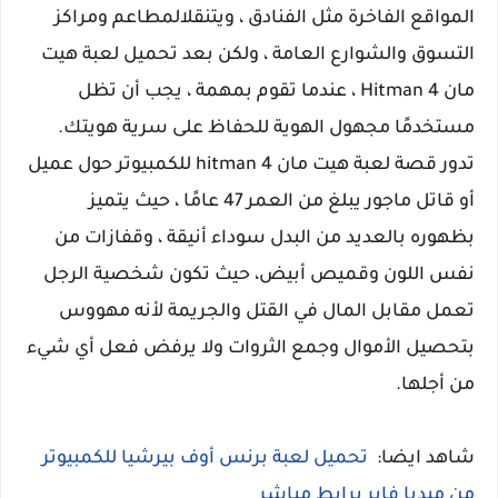
المواقع الفاخرة مثل الفنادق ، ويتنقلالمطاعم ومراكز
التسوق والشوارع العامة ، ولكن بعد تحميل لعبة هيت
مان Hitman 4 ، عندما تقوم بمهمة ، يجب أن تظل
مستخدمًا مجهول الهوية للحفاظ على سرية هويتك.
تدور قصة لعبة هيت مان hitman 4 للكمبيوتر حول عميل
أو قاتل ماجور يبلغ من العمر 47 عامًا ، حيث يتميز
بظهوره بالعديد من البدل سوداء أنيقة ، وقفازات من
نفس اللون وقميص أبيض، حيث تكون شخصية الرجل
تعمل مقابل المال في القتل والجريمة لأنه مهووس
بتحصيل الأموال وجمع الثروات ولا يرفض فعل أي شيء
من أجلها.
شاهد ايضا:
تحميل لعبة برنس أوف بيرشيا للكمبيوتر
من ميديا فاير برابط مباشر