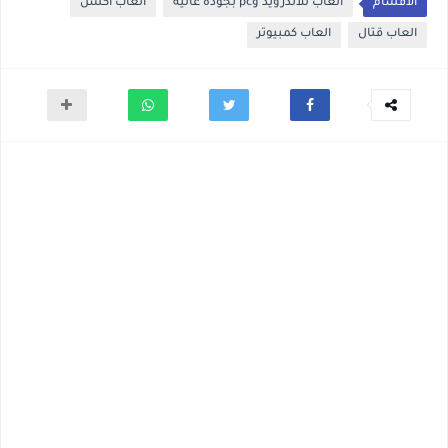
الأقسام
العاب للاندرويد وpc بجوده عاليه
العاب اكشن
العاب قتال
العاب كمبيوتر