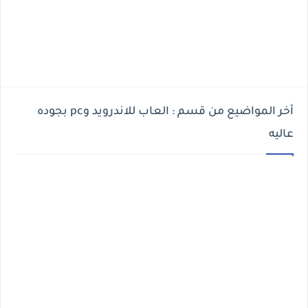
أخر المواضيع من قسم : العاب للاندرويد وpc بجوده
عاليه