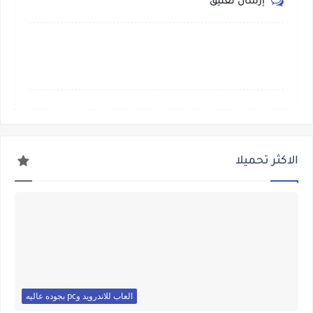
إرسال تعليق
الاكثر تحميلا
العاب للاندرويد وpc بجوده عاليه