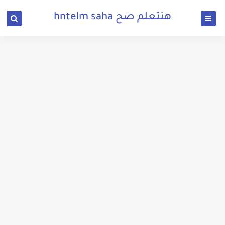
هنتعلم صح hntelm saha