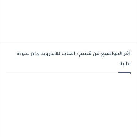
أخر المواضيع من قسم : العاب للاندرويد وpc بجوده
عاليه